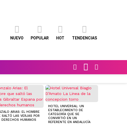
NUEVO
POPULAR
HOT
TENDENCIAS
FOLLOW
BUSCAR
SWITCH
US
SKIN
DOS AÑOS TRA
HUELLAS DE R
HOTEL UNIVERSAL: UN
ESTABLECIMIENTO DE
ZALO ARIAS: EL HOMBRE
CATEGORÍA QUE SE
 SALTÓ LAS VERJAS POR
CONVIRTIÓ EN UN
S DERECHOS HUMANOS
REFERENTE EN ANDALUCÍA