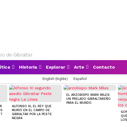
o de Gibraltar
ítica
Historia
Explorar
Arte
Contacto
English
(
Inglés
)
Español
EL ARZOBISPO MARK MILES:
UN PRELADO GIBRALTAREÑO
PARA EL MUNDO
OR
ALFONSO XI, EL REY QUE
US
MURIÓ EN EL CAMPO DE
GON
NT
GIBRALTAR POR LA PESTE
QUE
NEGRA
LO