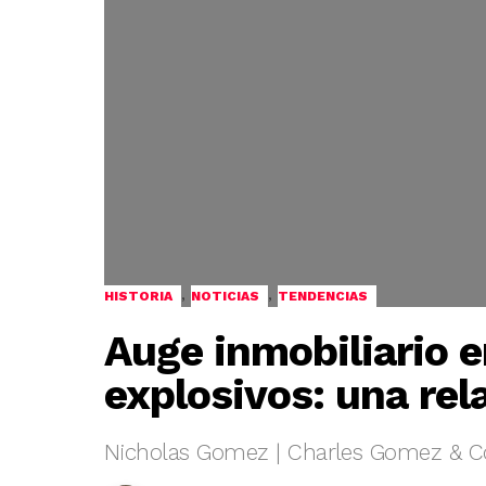
,
,
HISTORIA
NOTICIAS
TENDENCIAS
Auge inmobiliario e
explosivos: una rel
Nicholas Gomez | Charles Gomez & C