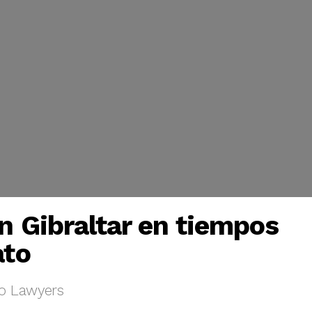
n Gibraltar en tiempos
ato
o Lawyers