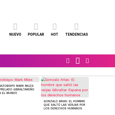
NUEVO
POPULAR
HOT
TENDENCIAS
FOLLOW
BUSCAR
SWITCH
US
SKIN
ARZOBISPO MARK MILES:
PRELADO GIBRALTAREÑO
A EL MUNDO
HOTEL UNIVER
ESTABLECIMIE
GONZALO ARIAS: EL HOMBRE
CATEGORÍA QU
QUE SALTÓ LAS VERJAS POR
CONVIRTIÓ EN
LOS DERECHOS HUMANOS
REFERENTE EN