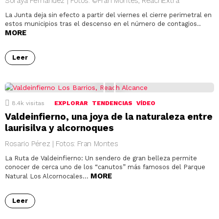
Soraya Fernández | Fotos: ©Fran Montes, ReachExtra
La Junta deja sin efecto a partir del viernes el cierre perimetral en
estos municipios tras el descenso en el número de contagios..
MORE
Leer
8.4k
visitas
EXPLORAR
TENDENCIAS
VÍDEO
Valdeinfierno, una joya de la naturaleza entre
laurisilva y alcornoques
Rosario Pérez | Fotos: Fran Montes
La Ruta de Valdeinfierno: Un sendero de gran belleza permite
conocer de cerca uno de los “canutos” más famosos del Parque
MORE
Natural Los Alcornocales…
Leer