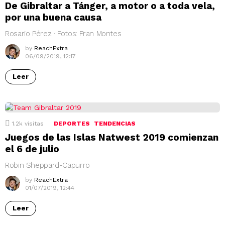
De Gibraltar a Tánger, a motor o a toda vela,
por una buena causa
Rosario Pérez · Fotos: Fran Montes
by
ReachExtra
06/09/2019, 12:17
Leer
1.2k
visitas
DEPORTES
TENDENCIAS
Juegos de las Islas Natwest 2019 comienzan
el 6 de julio
Robin Sheppard-Capurro
by
ReachExtra
01/07/2019, 12:44
Leer