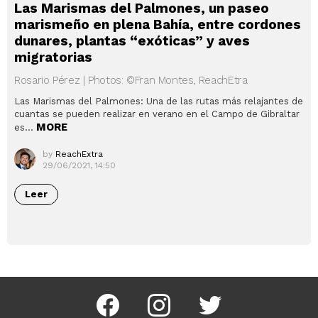
Las Marismas del Palmones, un paseo
marismeño en plena Bahía, entre cordones
dunares, plantas “exóticas” y aves
migratorias
Rosario Pérez | Photos: ©Fran Montes, ReachEtra
Las Marismas del Palmones: Una de las rutas más relajantes de
cuantas se pueden realizar en verano en el Campo de Gibraltar
MORE
es…
by
ReachExtra
29/06/2021, 14:50
Leer
Facebook
Instagram
Twitter