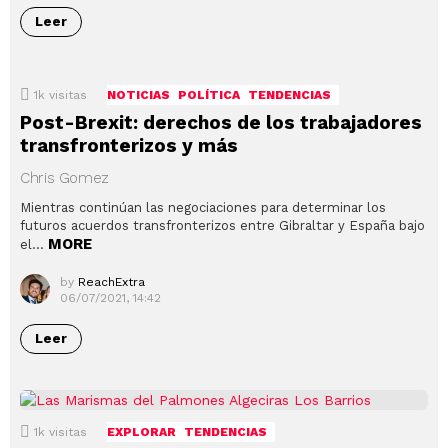
Leer
1k
visitas
NOTICIAS
POLÍTICA
TENDENCIAS
Post-Brexit: derechos de los trabajadores
transfronterizos y más
Chris Gomez
Mientras continúan las negociaciones para determinar los
futuros acuerdos transfronterizos entre Gibraltar y España bajo
MORE
el…
by
ReachExtra
06/07/2021, 14:42
Leer
1k
visitas
EXPLORAR
TENDENCIAS