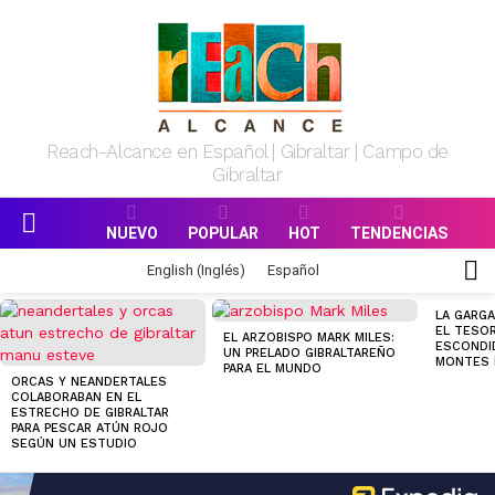
Reach-Alcance en Español | Gibraltar | Campo de
Gibraltar
NUEVO
POPULAR
HOT
TENDENCIAS
Menu
S
English
(
Inglés
)
Español
S
MOST
LA GARGA
VIEWED
EL TESO
EL ARZOBISPO MARK MILES:
STORIES
ESCONDI
UN PRELADO GIBRALTAREÑO
MONTES 
PARA EL MUNDO
ORCAS Y NEANDERTALES
COLABORABAN EN EL
ESTRECHO DE GIBRALTAR
PARA PESCAR ATÚN ROJO
SEGÚN UN ESTUDIO