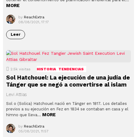
MORE
by
ReachExtra
08/08/2021, 17:17
Leer
2.5k
visitas
HISTORIA
TENDENCIAS
Sol Hatchouel: La ejecución de una judía de
Tánger que se negó a convertirse al islam
Levi Attias
Sol o (Solica) Hatchouel nació en Tánger en 1817. Los detalles
previos a su ejecución en Fez en 1834 se contaban en casa y el
MORE
himno que lleva…
by
ReachExtra
05/08/2021, 11:57