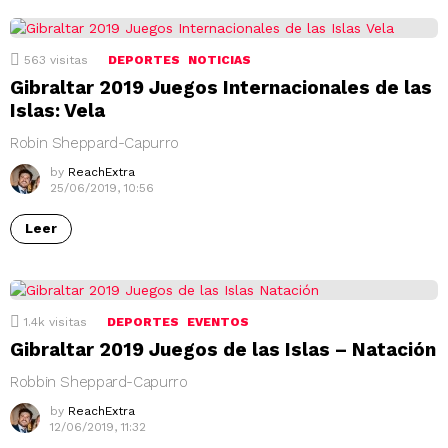
563
visitas
DEPORTES
NOTICIAS
Gibraltar 2019 Juegos Internacionales de las
Islas: Vela
Robin Sheppard-Capurro
by
ReachExtra
25/06/2019, 10:56
Leer
1.4k
visitas
DEPORTES
EVENTOS
Gibraltar 2019 Juegos de las Islas – Natación
Robbin Sheppard-Capurro
by
ReachExtra
12/06/2019, 11:32