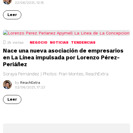
22/06/2021, 12:15
Leer
2k
visitas
NEGOCIO
NOTICIAS
TENDENCIAS
Nace una nueva asociación de empresarios
en La Línea impulsada por Lorenzo Pérez-
Periáñez
Soraya Fernández | Photos: Fran Montes, ReachExtra
by
ReachExtra
02/06/2021, 17:23
Leer