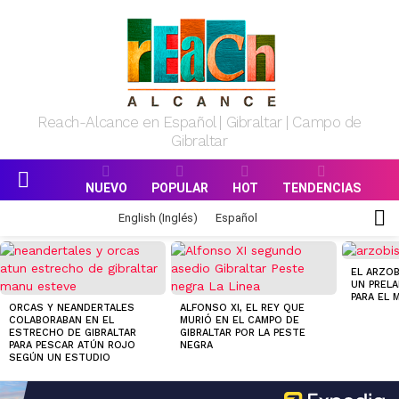
Reach-Alcance en Español | Gibraltar | Campo de
Gibraltar
NUEVO
POPULAR
HOT
TENDENCIAS
Menu
S
English
(
Inglés
)
Español
S
MOST
VIEWED
EL ARZOB
STORIES
UN PREL
PARA EL
ORCAS Y NEANDERTALES
ALFONSO XI, EL REY QUE
COLABORABAN EN EL
MURIÓ EN EL CAMPO DE
ESTRECHO DE GIBRALTAR
GIBRALTAR POR LA PESTE
PARA PESCAR ATÚN ROJO
NEGRA
SEGÚN UN ESTUDIO