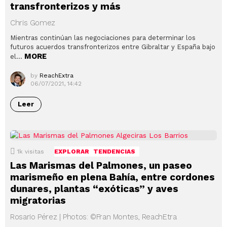
transfronterizos y más
Chris Gomez
Mientras continúan las negociaciones para determinar los
futuros acuerdos transfronterizos entre Gibraltar y España bajo
MORE
el…
by
ReachExtra
06/07/2021, 14:42
Leer
1k
visitas
EXPLORAR
TENDENCIAS
Las Marismas del Palmones, un paseo
marismeño en plena Bahía, entre cordones
dunares, plantas “exóticas” y aves
migratorias
Rosario Pérez | Photos: ©Fran Montes, ReachEtra