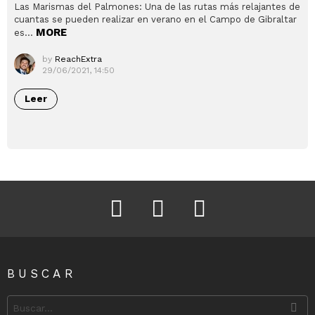
Las Marismas del Palmones: Una de las rutas más relajantes de
cuantas se pueden realizar en verano en el Campo de Gibraltar
MORE
es…
by
ReachExtra
29/06/2021, 14:50
Leer
Facebook
Instagram
Twitter
BUSCAR
Search
for: