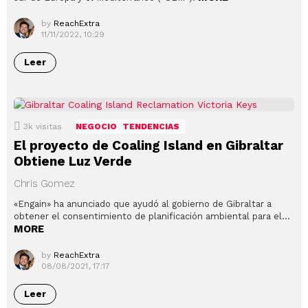
by
ReachExtra
11/11/2022, 10:29
Leer
3k
visitas
NEGOCIO
TENDENCIAS
El proyecto de Coaling Island en Gibraltar
Obtiene Luz Verde
Chris Gomez
«Engain» ha anunciado que ayudó al gobierno de Gibraltar a
obtener el consentimiento de planificación ambiental para el…
MORE
by
ReachExtra
08/08/2021, 17:17
Leer