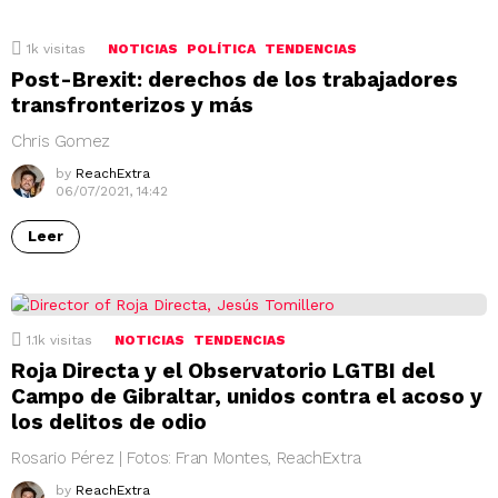
1k
visitas
NOTICIAS
POLÍTICA
TENDENCIAS
Post-Brexit: derechos de los trabajadores
transfronterizos y más
Chris Gomez
by
ReachExtra
06/07/2021, 14:42
Leer
1.1k
visitas
NOTICIAS
TENDENCIAS
Roja Directa y el Observatorio LGTBI del
Campo de Gibraltar, unidos contra el acoso y
los delitos de odio
Rosario Pérez | Fotos: Fran Montes, ReachExtra
by
ReachExtra