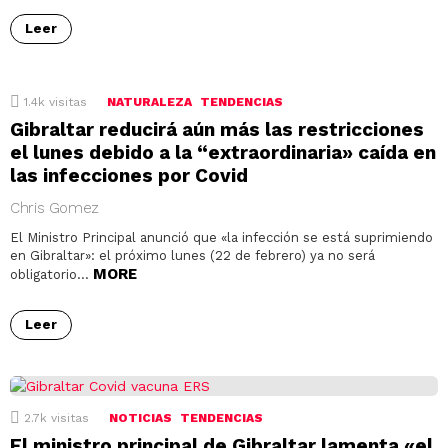
Leer
1.4k
visitas
NATURALEZA
TENDENCIAS
Gibraltar reducirá aún más las restricciones
el lunes debido a la “extraordinaria» caída en
las infecciones por Covid
Chris Gomez
El Ministro Principal anunció que «la infección se está suprimiendo
en Gibraltar»: el próximo lunes (22 de febrero) ya no será
MORE
obligatorio…
Leer
2.7k
visitas
NOTICIAS
TENDENCIAS
El ministro principal de Gibraltar lamenta «el