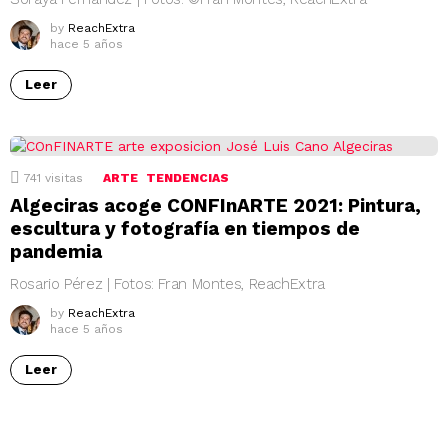
by
ReachExtra
hace 5 años
Leer
741
visitas
ARTE
TENDENCIAS
Algeciras acoge CONFInARTE 2021: Pintura,
escultura y fotografía en tiempos de
pandemia
Rosario Pérez | Fotos: Fran Montes, ReachExtra
by
ReachExtra
hace 5 años
Leer