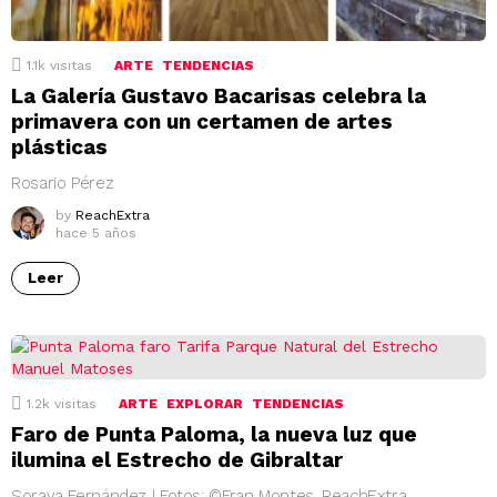
1.1k
visitas
ARTE
TENDENCIAS
La Galería Gustavo Bacarisas celebra la
primavera con un certamen de artes
plásticas
Rosario Pérez
by
ReachExtra
hace 5 años
Leer
1.2k
visitas
ARTE
EXPLORAR
TENDENCIAS
Faro de Punta Paloma, la nueva luz que
ilumina el Estrecho de Gibraltar
Soraya Fernández | Fotos: ©Fran Montes, ReachExtra