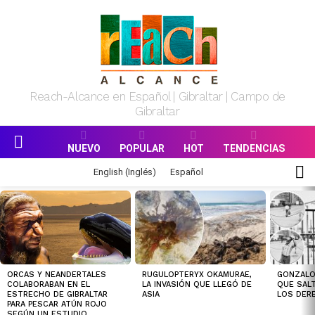
Reach-Alcance en Español | Gibraltar | Campo de
Gibraltar
NUEVO
POPULAR
HOT
TENDENCIAS
Menu
S
English
(
Inglés
)
Español
S
MOST
VIEWED
STORIES
RUGULOPTERYX OKAMURAE,
GONZALO 
ORCAS Y NEANDERTALES
LA INVASIÓN QUE LLEGÓ DE
QUE SALT
COLABORABAN EN EL
ASIA
LOS DER
ESTRECHO DE GIBRALTAR
PARA PESCAR ATÚN ROJO
SEGÚN UN ESTUDIO