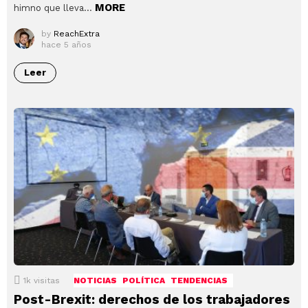
MORE
himno que lleva…
by
ReachExtra
hace 5 años
Leer
1k
visitas
NOTICIAS
POLÍTICA
TENDENCIAS
Post-Brexit: derechos de los trabajadores