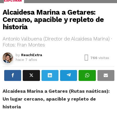
EXPLORAR
Alcaidesa Marina a Getares:
Cercano, apacible y repleto de
historia
Antonio Valbuena (Director de Alcaidesa Marina) ·
Fotos: Fran Montes
by
ReachExtra
766
visitas
hace 7 años
Alcaidesa Marina a Getares (Rutas naúticas):
Un lugar cercano, apacible y repleto de
historia