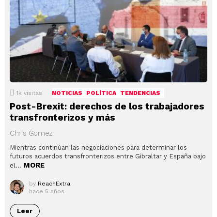
1k
visitas
NOTICIAS
POLÍTICA
TENDENCIAS
Post-Brexit: derechos de los trabajadores
transfronterizos y más
Chris Gomez
Mientras continúan las negociaciones para determinar los
futuros acuerdos transfronterizos entre Gibraltar y España bajo
MORE
el…
by
ReachExtra
hace 5 años
Leer