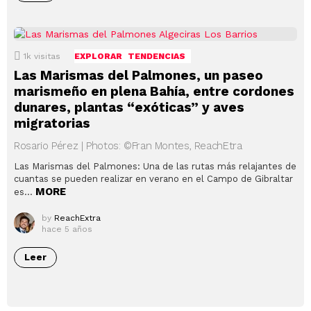
1k
visitas
EXPLORAR
TENDENCIAS
Las Marismas del Palmones, un paseo
marismeño en plena Bahía, entre cordones
dunares, plantas “exóticas” y aves
migratorias
Rosario Pérez | Photos: ©Fran Montes, ReachEtra
Las Marismas del Palmones: Una de las rutas más relajantes de
cuantas se pueden realizar en verano en el Campo de Gibraltar
MORE
es…
by
ReachExtra
hace 5 años
Leer