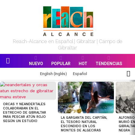
Reach-Alcance en Español | Gibraltar | Campo de
Gibraltar
NUEVO
POPULAR
HOT
TENDENCIAS
Menu
S
English
(
Inglés
)
Español
S
MOST
VIEWED
STORIES
ORCAS Y NEANDERTALES
COLABORABAN EN EL
ESTRECHO DE GIBRALTAR
PARA PESCAR ATÚN ROJO
LA GARGANTA DEL CAPITÁN,
ALFONSO 
SEGÚN UN ESTUDIO
EL TESORO NATURAL
MURIÓ EN
ESCONDIDO EN LOS
GIBRALTA
MONTES DE ALGECIRAS
NEGRA