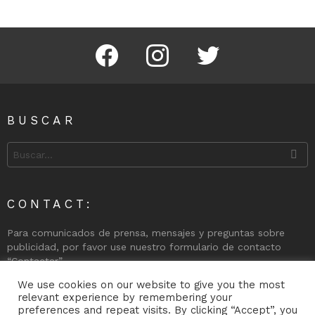
Facebook
Instagram
Twitter
BUSCAR
Search
for:
CONTACT:
Para comunicados de prensa, mensajes y preguntas sobre
publicidad, por favor use nuestro formulario de contacto
“Contactar”
We use cookies on our website to give you the most
Teléfono: 00350 + 200 74998
relevant experience by remembering your
preferences and repeat visits. By clicking “Accept”, you