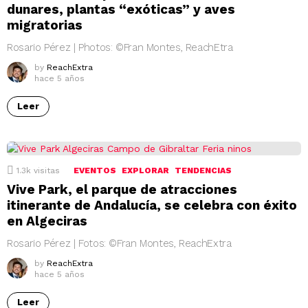
dunares, plantas “exóticas” y aves
migratorias
Rosario Pérez | Photos: ©Fran Montes, ReachEtra
by
ReachExtra
hace 5 años
Leer
1.3k
visitas
EVENTOS
EXPLORAR
TENDENCIAS
Vive Park, el parque de atracciones
itinerante de Andalucía, se celebra con éxito
en Algeciras
Rosario Pérez | Fotos: ©Fran Montes, ReachExtra
by
ReachExtra
hace 5 años
Leer