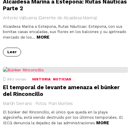
Alcaidesa Marina a Estepona: Rutas Náuticas
Parte 2
Antonio Valbuena (Gerente de Alcaidesa Marina)
Alcaidesa Marina a Estepona, Rutas Náuticas: Estepona, con sus
bonitas casas encaladas, sus flores en los balcones y su ajetreado
MORE
mercado de los…
Leer
980
visitas
HISTORIA
NOTICIAS
El temporal de levante amenaza el búnker
del Rinconcillo
Martín Serrano · Fotos: Fran Montes
El búnker del Rinconcillo, el único que queda en la playa
algecireña, está siendo destruido por los últimos temporales. El
MORE
IECG denuncia la dejadez de las administraciones