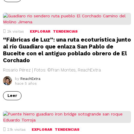
2k
visitas
EXPLORAR
TENDENCIAS
“Fábricas de Luz”: una ruta ecoturística junto
al río Guadiaro que enlaza San Pablo de
Buceite con el antiguo poblado obrero de El
Corchado
Rosario Pérez | Fotos: ©Fran Montes, ReachExtra
by
ReachExtra
hace 5 años
Leer
2.1k
visitas
EXPLORAR
TENDENCIAS